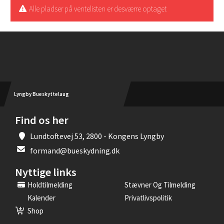
Alle pladser på ventelisten er desværre optaget
Instagram
Lyngby Bueskyttelaug
Find os her
Lundtoftevej 53, 2800 - Kongens Lyngby
formand@bueskydning.dk
Nyttige links
Holdtilmelding
Stævner Og Tilmelding
Kalender
Privatlivspolitik
Shop